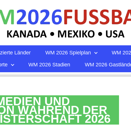
zierte Länder
WM 2026 Spielplan
WM 202
rte
WM 2026 Stadien
WM 2026 Gastländ
MEDIEN UND
ON WÄHREND DER
STERSCHAFT 2026