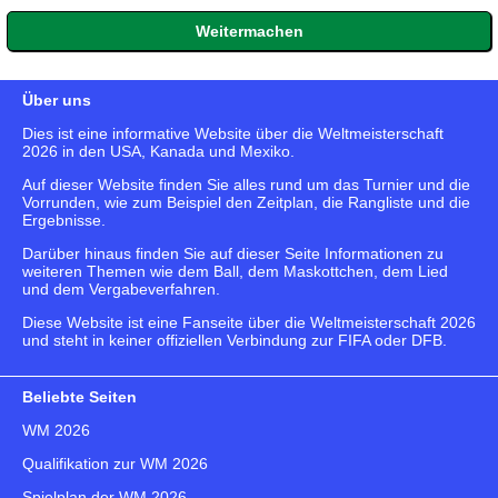
Über uns
Dies ist eine informative Website über die Weltmeisterschaft
2026 in den USA, Kanada und Mexiko.
Auf dieser Website finden Sie alles rund um das Turnier und die
Vorrunden, wie zum Beispiel den Zeitplan, die Rangliste und die
Ergebnisse.
Darüber hinaus finden Sie auf dieser Seite Informationen zu
weiteren Themen wie dem Ball, dem Maskottchen, dem Lied
und dem Vergabeverfahren.
Diese Website ist eine Fanseite über die Weltmeisterschaft 2026
und steht in keiner offiziellen Verbindung zur FIFA oder DFB.
Beliebte Seiten
WM 2026
Qualifikation zur WM 2026
Spielplan der WM 2026