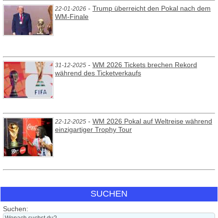
-
Trump überreicht den Pokal nach dem
22-01-2026
WM-Finale
-
WM 2026 Tickets brechen Rekord
31-12-2025
während des Ticketverkaufs
-
WM 2026 Pokal auf Weltreise während
22-12-2025
einzigartiger Trophy Tour
SUCHEN
Suchen: