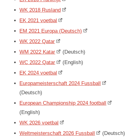
WK 2018 Rusland
EK 2021 voetbal
EM 2021 Europa (Deutsch)
WK 2022 Qatar
WM 2022 Katar
(Deutsch)
WC 2022 Qatar
(English)
EK 2024 voetbal
Europameisterschaft 2024 Fussball
(Deutsch)
European Championship 2024 football
(English)
WK 2026 voetbal
Weltmeisterschaft 2026 Fussball
(Deutsch)