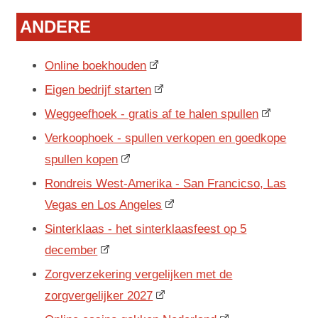
ANDERE
Online boekhouden
Eigen bedrijf starten
Weggeefhoek - gratis af te halen spullen
Verkoophoek - spullen verkopen en goedkope
spullen kopen
Rondreis West-Amerika - San Francicso, Las
Vegas en Los Angeles
Sinterklaas - het sinterklaasfeest op 5
december
Zorgverzekering vergelijken met de
zorgvergelijker 2027