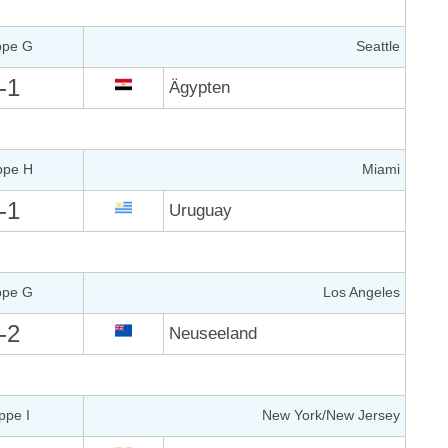
ppe G
Seattle
-1
Ägypten
ppe H
Miami
-1
Uruguay
ppe G
Los Angeles
-2
Neuseeland
ppe I
New York/New Jersey