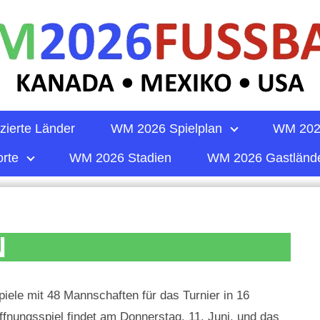
zierte Länder
WM 2026 Spielplan
WM 202
rte
WM 2026 Stadien
WM 2026 Gastländ
N
piele mit 48 Mannschaften für das Turnier in 16
fnungsspiel findet am Donnerstag, 11. Juni, und das