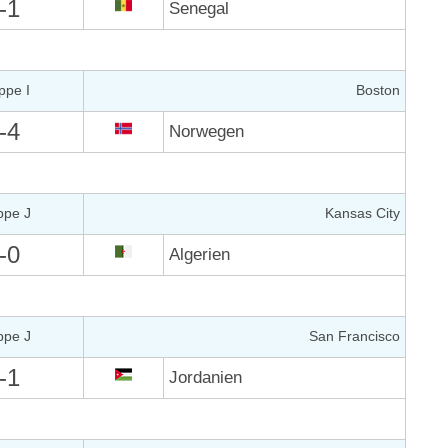
-1
Senegal
ppe I
Boston
-4
Norwegen
ppe J
Kansas City
-0
Algerien
ppe J
San Francisco
-1
Jordanien