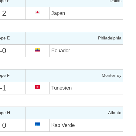
ppe F
Dallas
-2
Japan
ppe E
Philadelphia
-0
Ecuador
ppe F
Monterrey
-1
Tunesien
ppe H
Atlanta
-0
Kap Verde