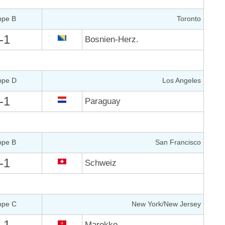
ppe B
Toronto
-1
Bosnien-Herz.
ppe D
Los Angeles
-1
Paraguay
ppe B
San Francisco
-1
Schweiz
ppe C
New York/New Jersey
-1
Marokko