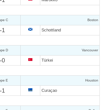
ppe C
Boston
-1
Schottland
ppe D
Vancouver
-0
Türkei
ppe E
Houston
-1
Curaçao