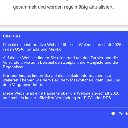
gesammelt und werden regelmäßig aktualisiert.
Über uns
Dies ist eine informative Website über die Weltmeisterschaft 2026
in den USA, Kanada und Mexiko.
Auf dieser Website finden Sie alles rund um das Turnier und die
Vorrunden, wie zum Beispiel den Zeitplan, die Rangliste und die
Ergebnisse.
Darüber hinaus finden Sie auf dieser Seite Informationen zu
weiteren Themen wie dem Ball, dem Maskottchen, dem Lied und
dem Vergabeverfahren.
Diese Website ist eine Fanseite über die Weltmeisterschaft 2026
und steht in keiner offiziellen Verbindung zur FIFA oder DFB.
- Patri