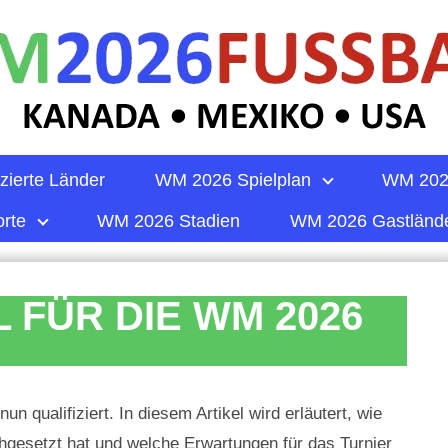
zierte Länder
WM 2026 Spielplan
WM 202
rte
WM 2026 Stadien
WM 2026 Gastländ
 FÜR DIE WM 2026
 qualifiziert. In diesem Artikel wird erläutert, wie
hgesetzt hat und welche Erwartungen für das Turnier